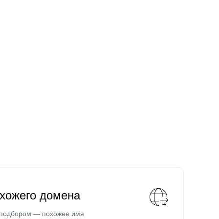
охожего домена
 подбором — похожее имя