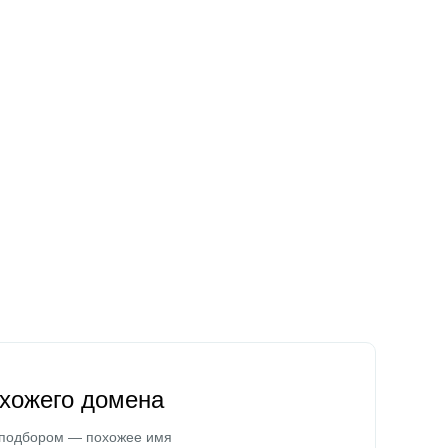
охожего домена
 подбором — похожее имя