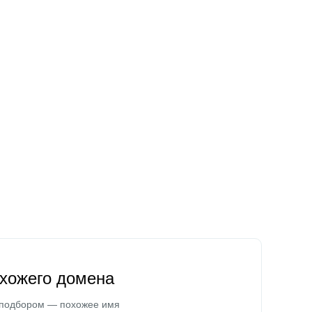
охожего домена
 подбором — похожее имя